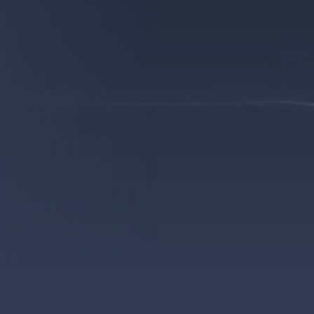
AGENCY
ZAV-Berlin, Sonja Sommer
+49 228 50208-8025
sonja.sommer@arbeitsagentur.de